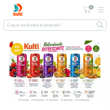
0
6
%
OFF