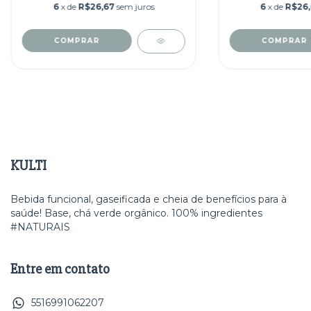
6
x de
R$26,67
sem juros
6
x de
R$26
KULTI
Bebida funcional, gaseificada e cheia de benefícios para à
saúde! Base, chá verde orgânico. 100% ingredientes
#NATURAIS
Entre em contato
5516991062207