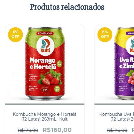
Produtos relacionados
6
%
6
%
OFF
OFF
Kombucha Morango e Hortelã
Kombucha Uva R
(12 Latas) 269mL -Kulti
(12 Latas) 
R$160,00
R$170,00
R$170,00