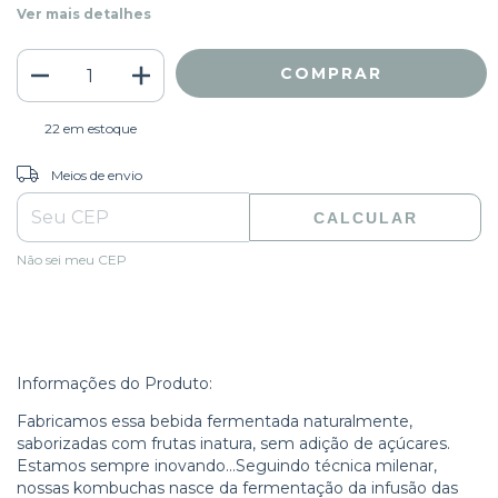
Ver mais detalhes
22
em estoque
ALTERAR CEP
Entregas para o CEP:
Meios de envio
CALCULAR
Não sei meu CEP
Informações do Produto:
Fabricamos essa bebida fermentada naturalmente,
saborizadas com frutas inatura, sem adição de açúcares.
Estamos sempre inovando...Seguindo técnica milenar,
nossas kombuchas nasce da fermentação da infusão das