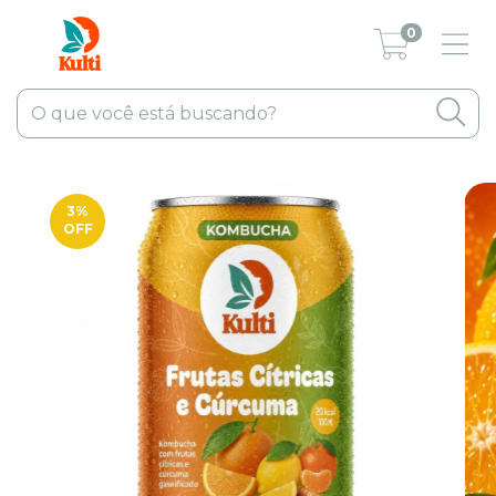
0
3
%
OFF