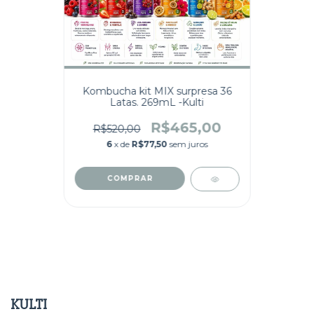
Kombucha kit MIX surpresa 36
Latas. 269mL -Kulti
R$465,00
R$520,00
6
x de
R$77,50
sem juros
KULTI