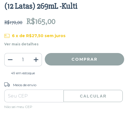
(12 Latas) 269mL -Kulti
R$165,00
R$170,00
6
x de
R$27,50
sem juros
Ver mais detalhes
49
em estoque
ALTERAR CEP
Entregas para o CEP:
Meios de envio
CALCULAR
Não sei meu CEP