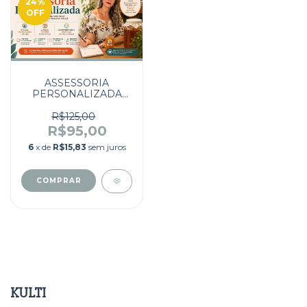
24
%
OFF
ASSESSORIA
PERSONALIZADA
Aula particular
R$125,00
R$95,00
6
x de
R$15,83
sem juros
KULTI