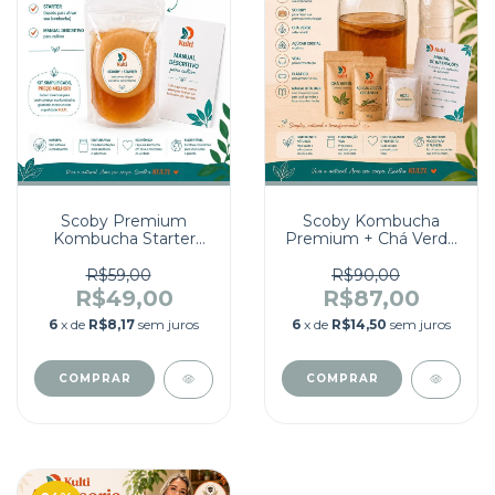
Scoby Premium
Scoby Kombucha
Kombucha Starter
Premium + Chá Verde
Com Manual De
Import. + Açúcar
Cultivo Kulti
Orgânico + Vual Nylon
R$59,00
R$90,00
+ Elástico pregador
R$49,00
R$87,00
6
x de
R$8,17
sem juros
6
x de
R$14,50
sem juros