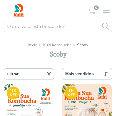
0
Início
>
Kulti kombucha
>
Scoby
Scoby
Filtrar
17
%
3
%
OFF
OFF